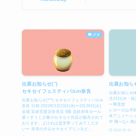
日本
出展お知らせ(
”
)
出展お知らせ(
セキセイフェスティバルin奈良
出展お知らせ(✿
月23日(水・祝
出展お知らせ(*''*) セキセイフェスティバルin
ー華澄想 東
奈良 日程:2022年3月23日(水)〜3月29日(火)
レガーロ山手B
会場:近鉄百貨店奈良店 6階 近鉄奈良ホール
本アニメーシ
菜々すうじ少量のセキセイ作品が販売されて
中 飛べない鳥
おります。よければ是非寄ってみてくださ
い〜 奈良の大仏セキセイプリンをど...
2022-02-22