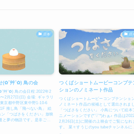
日本
日
✿˘艸˘✿) 鳥の会
つくばショートムービーコンプテ
ションのノミネート作品
˘艸˘✿) 鳥の会日程:2022年2
)〜2月27日(日) 会場: ギャラリ
つくばショートムービーコンプテンショ
京都中野区東中野1-10-6
ノミネート作品の候補として選出されま
1F 推し鳥「飛べない鳥」 絵
「つばさをください」 小鳥について絵本
ョン「つばさをください」放映
ニメーションです(*'▽'*)わぁ♪ 作品は202
達と夢の物語です。是非ご...
2月26日(土)に開催の上映会でご覧になれ
す。 菜々すうじのyou tubeチャンネルに..