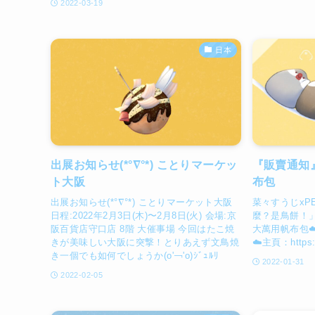
2022-03-19
日本
出展お知らせ(*°∇°*) ことりマーケッ
『販賣通知』
ト大阪
布包
出展お知らせ(*°∇°*) ことりマーケット大阪
菜々すうじxP
日程:2022年2月3日(木)〜2月8日(火) 会場:京
麼？是鳥餅！」☁
阪百貨店守口店 8階 大催事場 今回はたこ焼
大萬用帆布包☁️☁️
きが美味しい大阪に突撃！とりあえず文鳥焼
☁️主頁：https:/
き一個でも如何でしょうか(о'￢'о)ｼﾞｭﾙﾘ
2022-01-31
2022-02-05