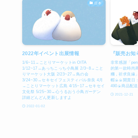
日本
2022年イベント出展情報
『販売お知
1/6~11→ことりマーケットin OITA
非常感謝「pen
1/12~17→あっちこっち小鳥展 2/3~8→こと
的第一款時尚商
りマーケット大阪 2/23~27→鳥の会
糰，祈求良緣」
3/24~30→セキセイフェスティバル奈良 4月
帽🍙🍙開賣日：
→ことりマーケット広島 4/15~17→セキセイ
490🍙商品配送
文化祭 5/25~30→心うるおう小鳥ガーデン
2021-12-21
詳細どんどん更新しますよ
2022-01-02