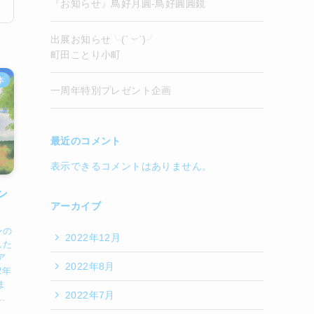
『お知らせ』鳥好月圓-鳥好圓圓鏡
出展お知らせ╰(
´︶`
)╯
町田ことり小町
本
一周年特別プレゼント企画
最近のコメント
表示できるコメントはありません。
ン
アーカイブ
ンの
2022年12月
した
ア
2022年8月
2年
ま
2022年7月
.