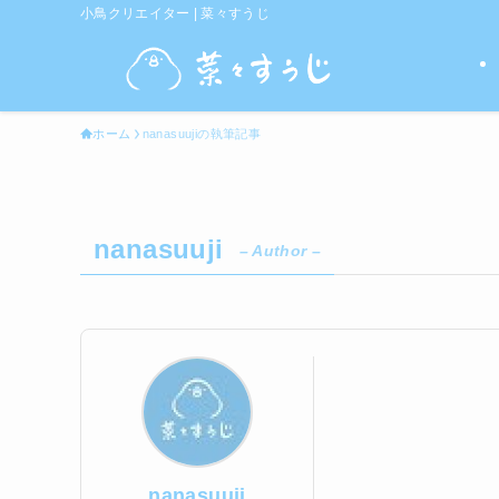
小鳥クリエイター | 菜々すうじ
ホーム
nanasuujiの執筆記事
nanasuuji
– Author –
nanasuuji