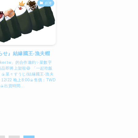
台湾
らせ』結緣國王-漁夫帽
ker.tw」的合作邀約✨菜數字
品即將上架啦😆 「一起吃飯
🍙菜々すうじ/結緣國王-漁夫
12/22 晚上8:00🍙售價：TWD
🍙出貨時間...