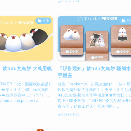
2022-02-21
台湾
台
軟fufu文鳥餅-大萬用帆
『販售通知』軟fufu文鳥餅-極簡
手機座
ENKER 「欸？那團軟軟的是什
感謝「penker.tw」的再次邀約✨ 「欸？
️菜々すうじ/軟fufu文鳥餅-
軟軟的是什麼？是鳥餅！」🐥菜々すうじ/
好評熱賣中.｡.:･'(°∇°)'･:.｡.
fufu文鳥餅-極簡木作手機座🐥🐥開賣日：1/
/nanasuuji.penker.tw
晚上0:00🐥售價：TWD 599🐥商品配送🐥
貨時間：14個工作天可配送地區：...
2022-01-25