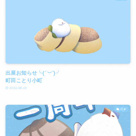
出展お知らせ╰(
´︶`
)╯
町田ことり小町
2022-08-10
日本