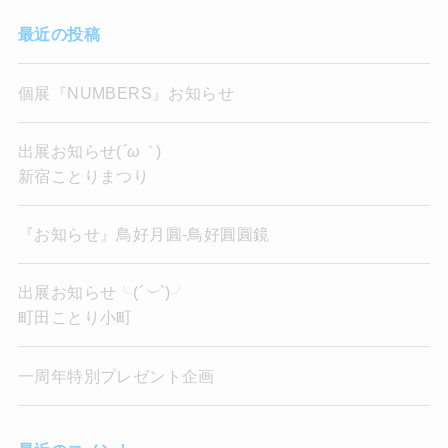
最近の投稿
個展『NUMBERS』お知らせ
出展お知らせ(
´ω｀
)
新宿ことりまつり
『お知らせ』鳥好月圓-鳥好圓圓鏡
出展お知らせ╰(
´︶`
)╯
町田ことり小町
一周年特別プレゼント企画