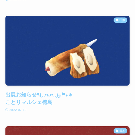
日本
出展お知らせ٩(,,•ω•,,)و⚑⁎∗
ことりマルシェ徳島
2022-07-19
日本