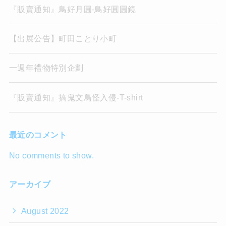
『販賣通知』鳥好月圓-鳥好圓圓鏡
【出展公告】町田ことり小町
一週年禮物特別企劃
『販賣通知』搞鬼文鳥怪入侵-T-shirt
最近のコメント
No comments to show.
アーカイブ
August 2022