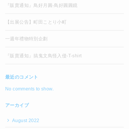
『販賣通知』鳥好月圓-鳥好圓圓鏡
【出展公告】町田ことり小町
一週年禮物特別企劃
『販賣通知』搞鬼文鳥怪入侵-T-shirt
最近のコメント
No comments to show.
アーカイブ
August 2022