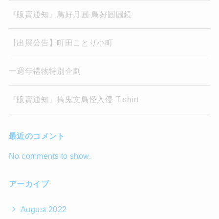
『販賣通知』鳥好月圓-鳥好圓圓鏡
【出展公告】町田ことり小町
一週年禮物特別企劃
『販賣通知』搞鬼文鳥怪入侵-T-shirt
最近のコメント
No comments to show.
アーカイブ
August 2022