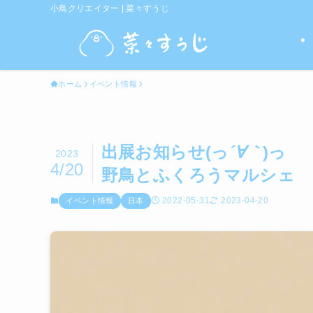
小鳥クリエイター | 菜々すうじ
ホーム
イベント情報
出展お知らせ(っ
´∀｀
)っ
2023
4/20
野鳥とふくろうマルシェ
2022-05-31
2023-04-20
イベント情報
日本