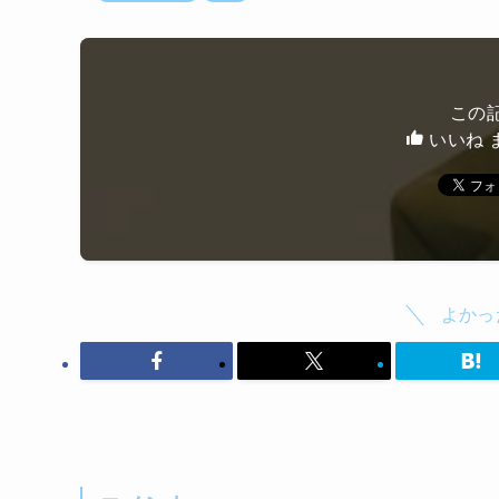
この
いいね 
よかっ