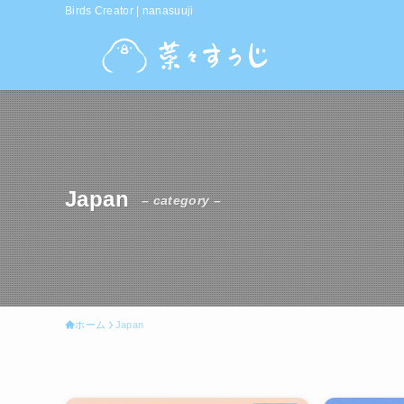
Birds Creator | nanasuuji
Japan
– category –
ホーム
Japan