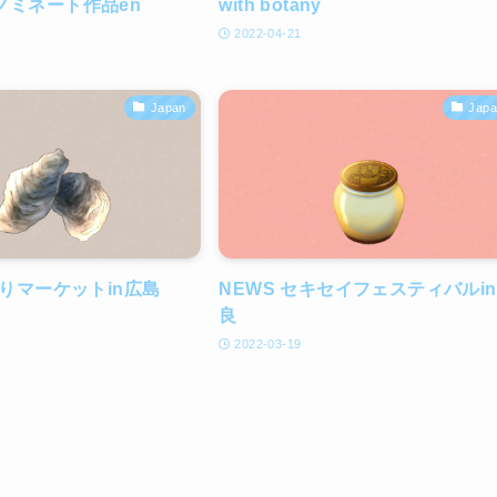
ノミネート作品en
with botany
2022-04-21
Japan
Jap
とりマーケットin広島
NEWS セキセイフェスティバルi
良
2022-03-19