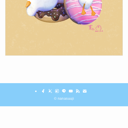
©
nanasuuji